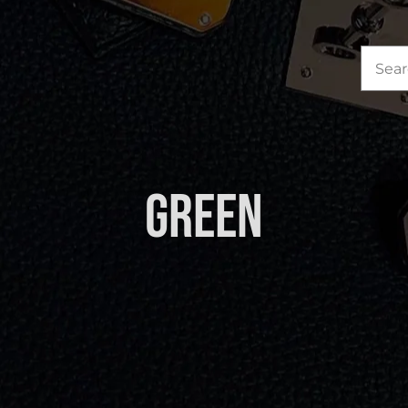
Sea
for:
Green