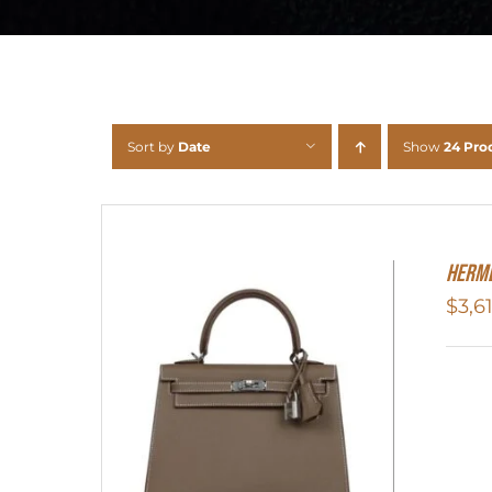
Sort by
Date
Show
24 Pro
Herme
$
3,6