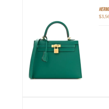
Herme
$
3,5