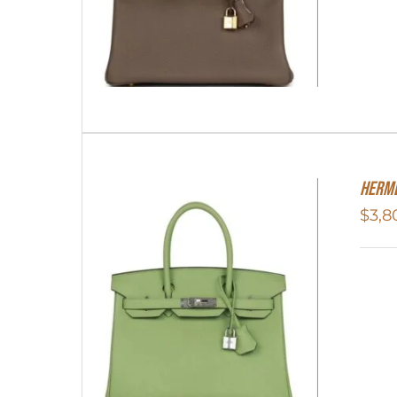
Herme
$
3,8