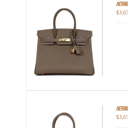
Herme
$
3,6
Herme
$
3,6