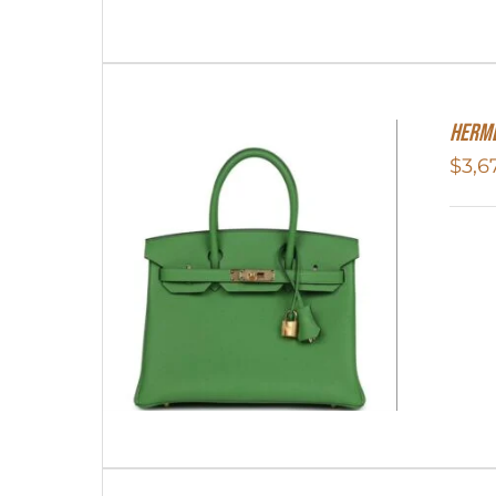
Herme
$
3,6